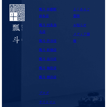
瓢斗 京都駅
よくあるご
前本店
質問
瓢斗 四条烏
お知らせ
丸店
メディア情
瓢斗 渋谷店
報
瓢斗 新橋店
瓢斗 品川店
瓢斗 梅田店
瓢斗 横浜店
ブログ
サイトマッ