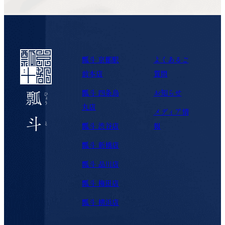
瓢斗 京都駅
よくあるご
前本店
質問
瓢斗 四条烏
お知らせ
丸店
メディア情
瓢斗 渋谷店
報
瓢斗 新橋店
瓢斗 品川店
瓢斗 梅田店
瓢斗 横浜店