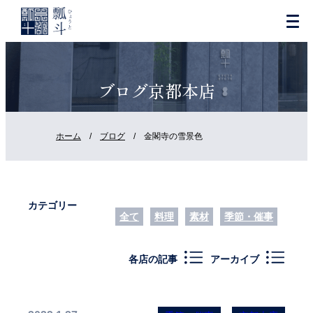
ブログ京都本店
ホーム
/
ブログ
/
金閣寺の雪景色
カテゴリー
全て
料理
素材
季節・催事
各店の記事
アーカイブ